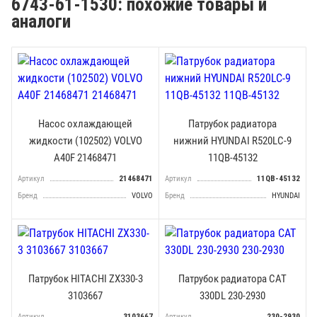
6743-61-1530: похожие товары и
аналоги
Насос охлаждающей
Патрубок радиатора
жидкости (102502) VOLVO
нижний HYUNDAI R520LC-9
A40F 21468471
11QB-45132
Артикул
21468471
Артикул
11QB-45132
Бренд
VOLVO
Бренд
HYUNDAI
Патрубок HITACHI ZX330-3
Патрубок радиатора CAT
3103667
330DL 230-2930
Артикул
3103667
Артикул
230-2930